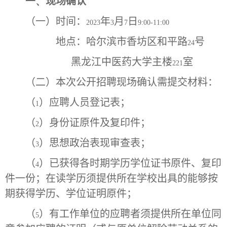
一、
现场确认
（一）时间：
年
月
日
2023
3
7
9:00-11:00
地点：哈尔滨市香坊区和平路
号
24
黑龙江中医药大学主楼
室
221
（二）本次公开招聘现场确认需提交材料：
（
）应聘人员登记表；
1
（
）身份证原件及复印件；
2
（
）思想政治表现审查表；
3
（
）已获得各时期学历学位证书原件、复印
4
件一份；在读学历须提供所在学校出具的能够按
期获得学历、学位证明原件；
（
）有工作单位的应聘者须提供所在单位同
5