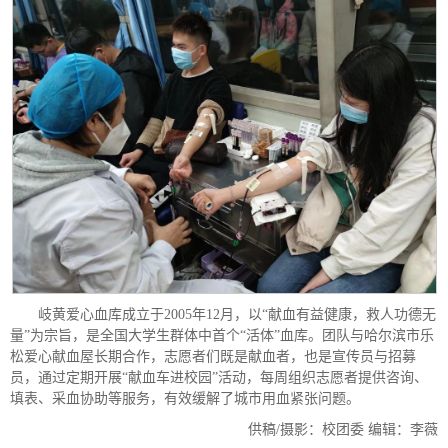
岐黄爱心血库成立于2005年12月，以“献血有益健康，救人功德无
量”为宗旨，是全国大学生群体中首个“活体”血库。团队与哈尔滨市乐
松爱心献血屋长期合作，志愿者们既是献血者，也是宣传员与招募
员，通过定期开展“献血车进校园”活动，每周组织志愿者提供咨询、
填表、采血协助等服务，有效缓解了城市用血紧张问题。
供稿/摄影：校团委 编辑：李薇